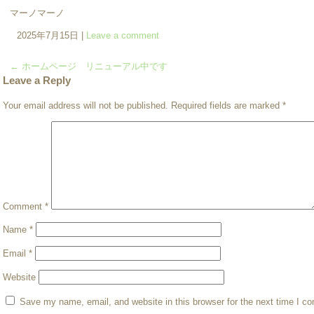
マーノマーノ
2025年7月15日
|
Leave a comment
←
ホームページ リニューアル中です
Leave a Reply
Your email address will not be published.
Required fields are marked
*
Comment
*
Name
*
Email
*
Website
Save my name, email, and website in this browser for the next time I c