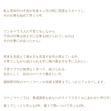
私も育休中の子供が生後４ヶ月の時に受講をスタートし、
今の仕事を始めて早１０年。
ワンオペで３人の子育てをしながら、
子供の行事は休まずに仕事を続けられているのは
今の仕事に出会ったから♪
将来を見据えて働き方を見直す女性が増えている中、
子育てしながら続けられる手に職の働き方を手に入れたい、
子育てママが無理なく学べて、続けられる、
自分らしく、自分のペースで働きたい方、
講師歴10年のマーノマーノが合格＆開業までしっかりフォローします。
マーノマーノでは、養成講座もあなたのライフスタイルにあわせた学び方
週１でじっくり学ぶもOK、週２で勢いつけて学ぶもOK。