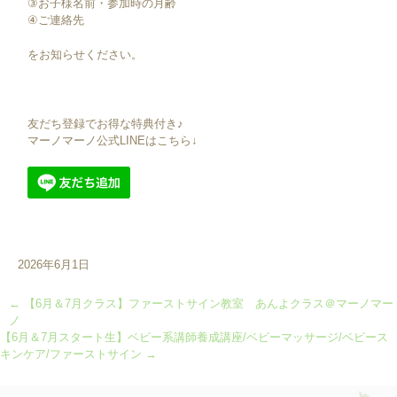
③お子様名前・参加時の月齢
④ご連絡先
をお知らせください。
友だち登録でお得な特典付き♪
マーノマーノ公式LINEはこちら↓
2026年6月1日
←
【6月＆7月クラス】ファーストサイン教室 あんよクラス＠マーノマー
ノ
【6月＆7月スタート生】ベビー系講師養成講座/ベビーマッサージ/ベビース
キンケア/ファーストサイン
→