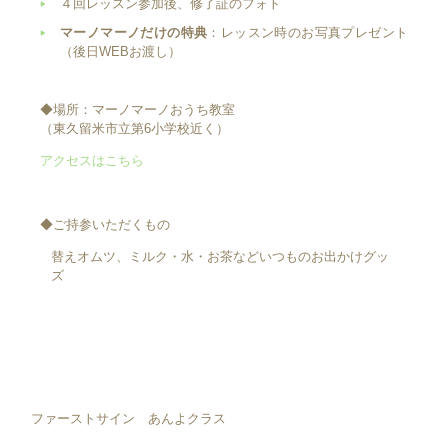
４回レッスン参加後、修了証のフォト
マーノマーノだけの特典
：レッスン時のお写真プレゼント
（後日WEBお渡し）
◆場所：マーノマーノおうち教室
（東久留米市立第6小学校近く）
アクセスはこちら
◆ご持参いただくもの
替えオムツ、ミルク・水・お茶などいつものお出かけグッ
ズ
ファーストサイン あんよクラス