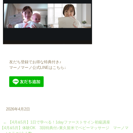
友だち登録でお得な特典付き♪
マーノマーノ公式LINEはこちら↓
2026年4月2日
←
【4月&5月】1日で学べる！1dayファーストサイン初級講座
【4月&5月】体験OK 3回特典付♪東久留米でベビーマッサージ マーノマ