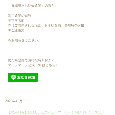
「養成講座お話会希望」の旨と、
①ご希望の日程
②ママ名前
③（ご同伴される場合）お子様名前・参加時の月齢
④ご連絡先
をお知らせください。
友だち登録でお得な特典付き♪
マーノマーノ公式LINEはこちら↓
2025年12月3日
←
【12月&1月】ひばりが丘でベビーマッサージ＠ひばりテラス118