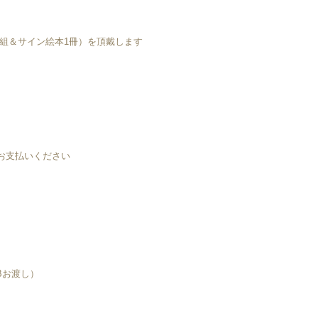
枚組＆サイン絵本1冊）を頂戴します
お支払いください
Bお渡し）