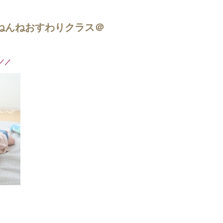
 ねんねおすわりクラス＠
／／